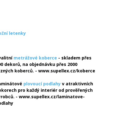
kční letenky
valitní
metrážové koberce
- skladem přes
00 dekorů, na objednávku přes 2000
ůzných koberců. - www.supellex.cz/koberce
aminátové
plovoucí podlahy
v atraktivních
ekorech pro každý interiér od prověřených
ýrobců. - www.supellex.cz/laminatove-
odlahy