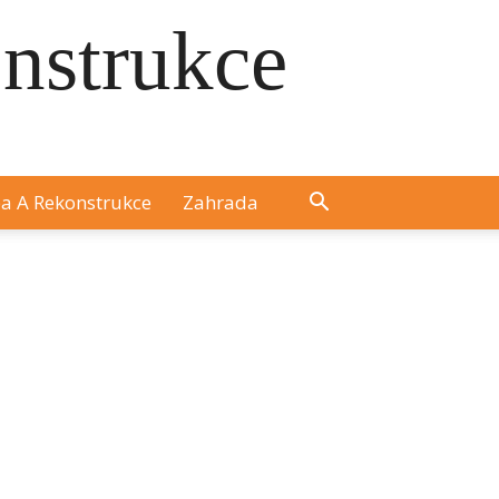
onstrukce
a A Rekonstrukce
Zahrada