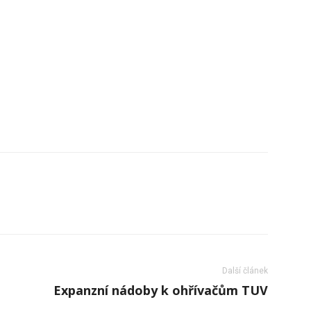
Další článek
Expanzní nádoby k ohřívačům TUV