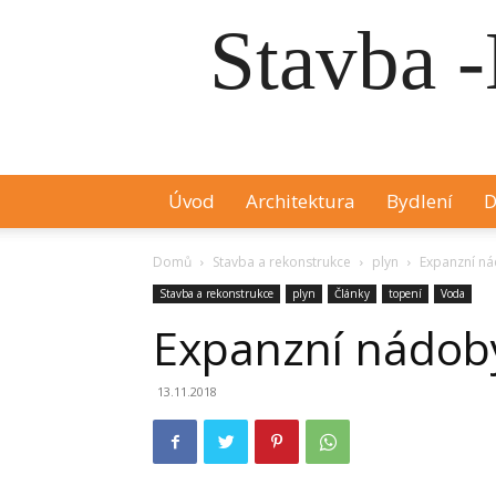
Stavba -
Úvod
Architektura
Bydlení
D
Domů
Stavba a rekonstrukce
plyn
Expanzní n
Stavba a rekonstrukce
plyn
Články
topení
Voda
Expanzní nádob
13.11.2018