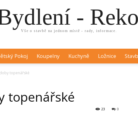
Bydlení - Rek
Vše o stavbě na jednom místě - rady, informace.
ětský Pokoj
Koupelny
Kuchyně
Ložnice
Stavb
ádoby topenářské
y topenářské
23
0