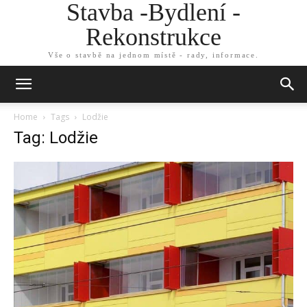
Stavba -Bydlení -
Rekonstrukce
Vše o stavbě na jednom místě - rady, informace.
Home
Tags
Lodžie
Tag: Lodžie