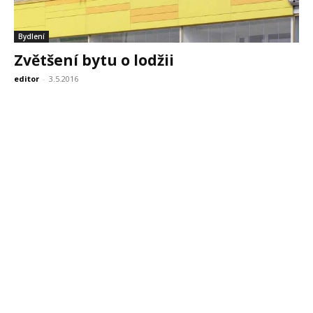
Bydlení
Zvětšení bytu o lodžii
editor
-
3.5.2016