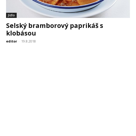
Jídlo
Selský bramborový paprikáš s
klobásou
editor
-
19.8.2018