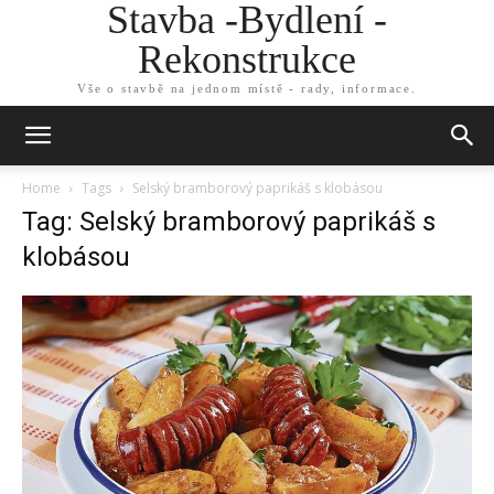
Stavba -Bydlení -
Rekonstrukce
Vše o stavbě na jednom místě - rady, informace.
Home
Tags
Selský bramborový paprikáš s klobásou
Tag: Selský bramborový paprikáš s
klobásou