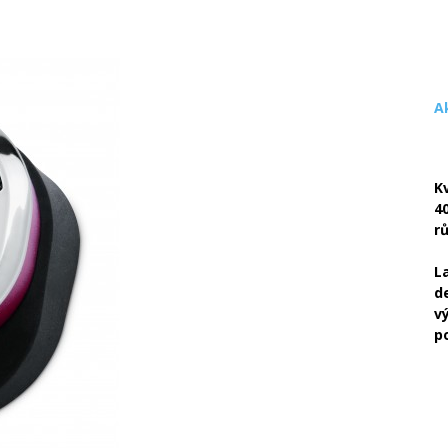
A
K
4
r
L
d
v
p