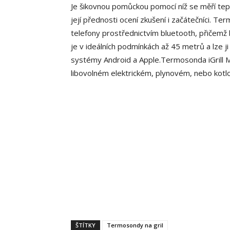
Je šikovnou pomůckou pomocí níž se měří tepl
její přednosti ocení zkušení i začátečníci. Te
telefony prostřednictvím bluetooth, přičemž
je v ideálních podmínkách až 45 metrů a lze j
systémy Android a Apple.Termosonda iGrill Min
libovolném elektrickém, plynovém, nebo kotl
ŠTÍTKY
Termosondy na gril