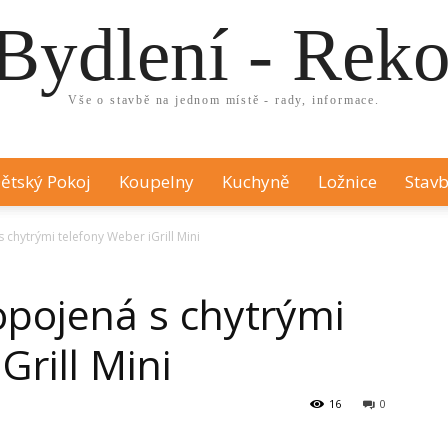
Bydlení - Rek
Vše o stavbě na jednom místě - rady, informace.
ětský Pokoj
Koupelny
Kuchyně
Ložnice
Stavb
hytrými telefony Weber iGrill Mini
pojená s chytrými
Grill Mini
16
0