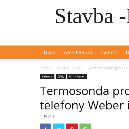
Stavba -
Úvod
Architektura
Bydlení
D
Domů
Zahrada
Grily
Termosonda propojená s c
Zahrada
Grily
Grily Weber
Termosonda pro
telefony Weber i
1.10.2018