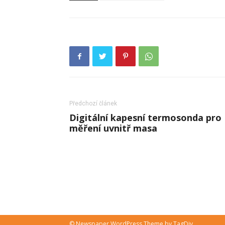
Předchozí článek
Digitální kapesní termosonda pro
měření uvnitř masa
© Newspaper WordPress Theme by TagDiv