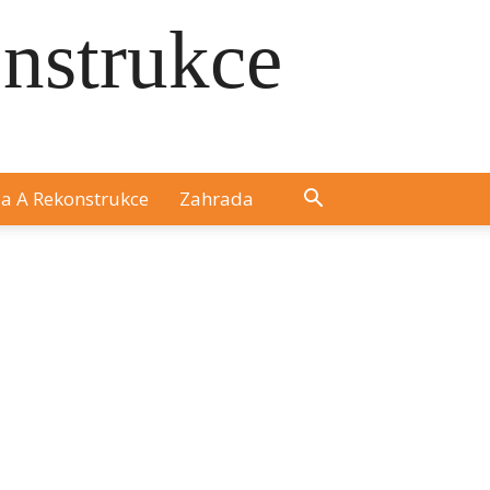
onstrukce
a A Rekonstrukce
Zahrada