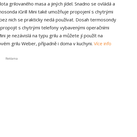
ota grilovaného masa a jiných jídel. Snadno se ovládá a
rmosonda iGrill Mini také umožňuje propojení s chytrými
 bez nich se prakticky nedá používat. Dosah termosondy
i propojit s chytrými telefony vybavenými operačními
i je nezávislá na typu grilu a můžete jí použít na
ovém grilu Weber, případně i doma v kuchyni.
Více info
Reklama