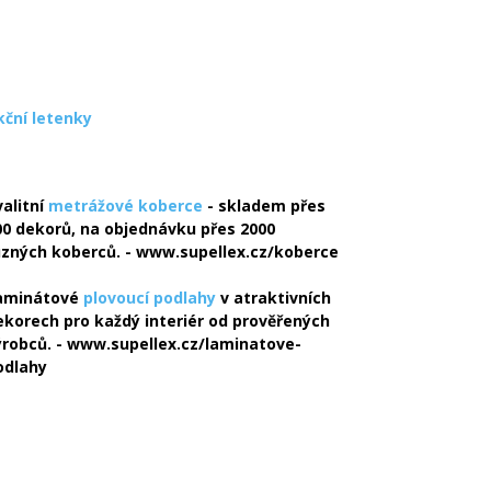
kční letenky
valitní
metrážové koberce
- skladem přes
00 dekorů, na objednávku přes 2000
ůzných koberců. - www.supellex.cz/koberce
aminátové
plovoucí podlahy
v atraktivních
ekorech pro každý interiér od prověřených
ýrobců. - www.supellex.cz/laminatove-
odlahy