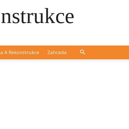
onstrukce
a A Rekonstrukce
Zahrada