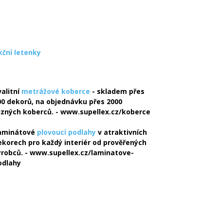
kční letenky
valitní
metrážové koberce
- skladem přes
00 dekorů, na objednávku přes 2000
ůzných koberců. - www.supellex.cz/koberce
aminátové
plovoucí podlahy
v atraktivních
ekorech pro každý interiér od prověřených
ýrobců. - www.supellex.cz/laminatove-
odlahy