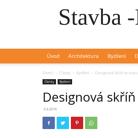
Stavba -
Úvod
Architektura
Bydlení
D
Domů
Články
Bydlení
Designová skříň ve tvar
Články
Bydlení
Designová skříň
6.6.2016