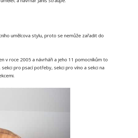
 umělec a návrhář Janis Straupe.
stního umělcova stylu, proto se nemůže zařadit do
n v roce 2005 a návrháři a jeho 11 pomocníkům to
sekci pro psací potřeby, sekci pro víno a sekci na
ekcemi.