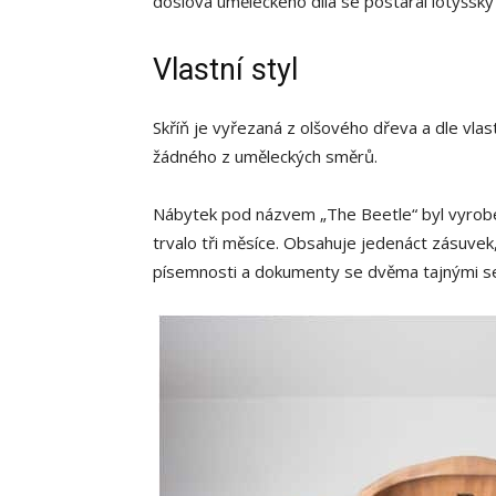
doslova uměleckého díla se postaral lotyšský
Vlastní styl
Skříň je vyřezaná z olšového dřeva a dle vla
žádného z uměleckých směrů.
Nábytek pod názvem „The Beetle“ byl vyrobe
trvalo tři měsíce.
Obsahuje jedenáct zásuvek, 
písemnosti a dokumenty se dvěma tajnými s