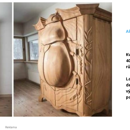
A
K
4
r
L
d
v
p
Reklama