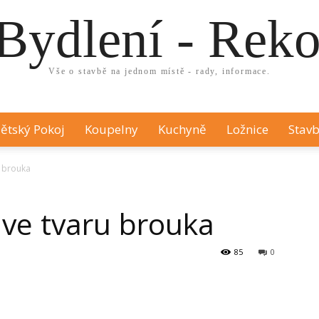
Bydlení - Rek
Vše o stavbě na jednom místě - rady, informace.
ětský Pokoj
Koupelny
Kuchyně
Ložnice
Stavb
u brouka
 ve tvaru brouka
85
0