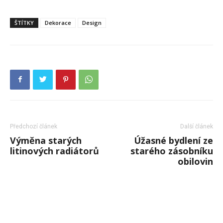
ŠTÍTKY
Dekorace
Design
Předchozí článek
Další článek
Výměna starých
Úžasné bydlení ze
litinových radiátorů
starého zásobníku
obilovin