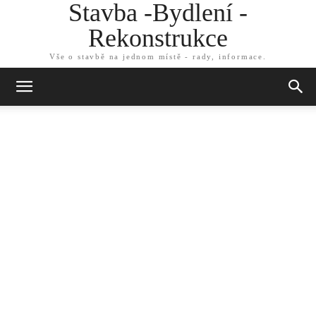
Stavba -Bydlení -
Rekonstrukce
Vše o stavbě na jednom místě - rady, informace.