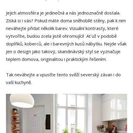
Jejich atmosféra je jedinečná a nás jednoznačně dostala.
Získá si i vás? Pokud máte doma sněhobílé stěny, pak k nim
neváhejte přidat několik barev. Vizuální kontrasty, které
vytvoříte, budou zcela jistě ohromující! Ať už v podobě
doplňků, koberců, ale i barevných kusů nábytku. Nejde však
jen o design jako takový, skandinávský styl se vyznačuje
teplem domova, originalitou i praktickým řešením.
Tak neváhejte a vpusťte tento svěží severský závan i do
vaší kuchyně.