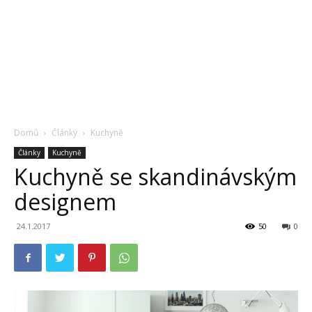
Domů
Články
Kuchyně
Články
Kuchyně
Kuchyně se skandinávským
designem
24.1.2017
50
0