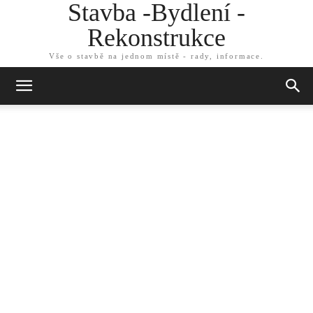
Stavba -Bydlení -
Rekonstrukce
Vše o stavbě na jednom místě - rady, informace.