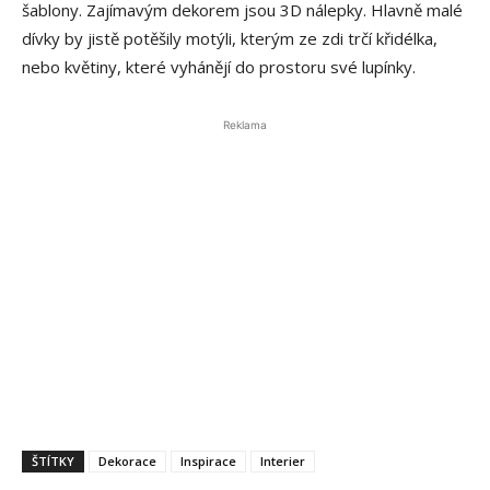
šablony. Zajímavým dekorem jsou 3D nálepky. Hlavně malé
dívky by jistě potěšily motýli, kterým ze zdi trčí křidélka,
nebo květiny, které vyhánějí do prostoru své lupínky.
Reklama
ŠTÍTKY
Dekorace
Inspirace
Interier