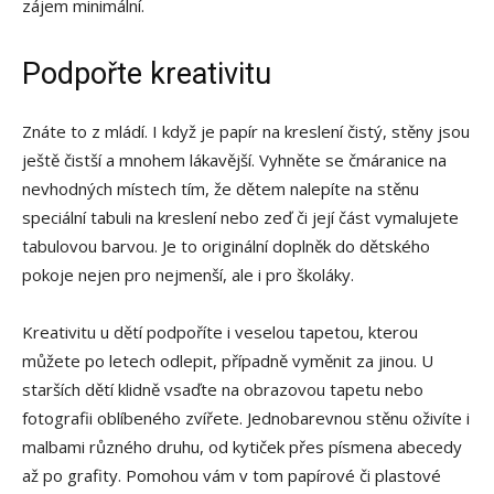
zájem minimální.
Podpořte kreativitu
Znáte to z mládí. I když je papír na kreslení čistý, stěny jsou
ještě čistší a mnohem lákavější. Vyhněte se čmáranice na
nevhodných místech tím, že dětem nalepíte na stěnu
speciální tabuli na kreslení nebo zeď či její část vymalujete
tabulovou barvou. Je to originální doplněk do dětského
pokoje nejen pro nejmenší, ale i pro školáky.
Kreativitu u dětí podpoříte i veselou tapetou, kterou
můžete po letech odlepit, případně vyměnit za jinou. U
starších dětí klidně vsaďte na obrazovou tapetu nebo
fotografii oblíbeného zvířete. Jednobarevnou stěnu oživíte i
malbami různého druhu, od kytiček přes písmena abecedy
až po grafity. Pomohou vám v tom papírové či plastové