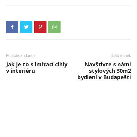
Předchozí článek
Další článek
Jak je to s imitací cihly
Navštivte s námi
v interiéru
stylových 30m2
bydlení v Budapešti