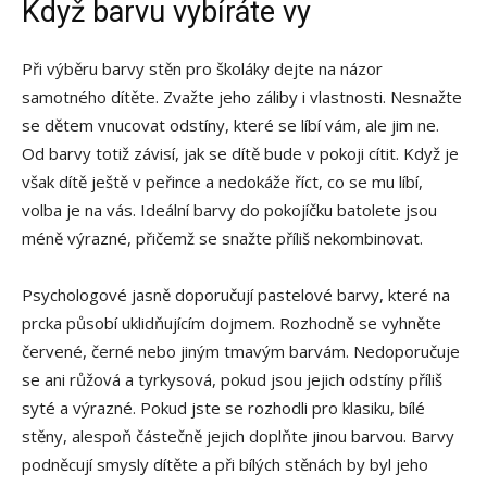
Když barvu vybíráte vy
Při výběru barvy stěn pro školáky dejte na názor
samotného dítěte. Zvažte jeho záliby i vlastnosti. Nesnažte
se dětem vnucovat odstíny, které se líbí vám, ale jim ne.
Od barvy totiž závisí, jak se dítě bude v pokoji cítit. Když je
však dítě ještě v peřince a nedokáže říct, co se mu líbí,
volba je na vás. Ideální barvy do pokojíčku batolete jsou
méně výrazné, přičemž se snažte příliš nekombinovat.
Psychologové jasně doporučují pastelové barvy, které na
prcka působí uklidňujícím dojmem. Rozhodně se vyhněte
červené, černé nebo jiným tmavým barvám. Nedoporučuje
se ani růžová a tyrkysová, pokud jsou jejich odstíny příliš
syté a výrazné. Pokud jste se rozhodli pro klasiku, bílé
stěny, alespoň částečně jejich doplňte jinou barvou. Barvy
podněcují smysly dítěte a při bílých stěnách by byl jeho